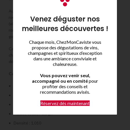
Au nez, ce Pernand-Vergelesses offre des arômes de fruits
Venez déguster nos
rouges (cerises, cassis, framboises), de notes florales
(violette, rose), de minéralité et de fraîcheur. La bouche est
meilleures découvertes !
ronde, fruitée, avec des tannins souples et une finale
gourmande.
Chaque mois, ChezMonCaviste vous
propose des dégustations de vins,
Ce vin est parfait pour accompagner des grillades, des
champagnes et spiritueux d’exception
charcuteries ou des fromages. Il peut également être
dans une ambiance conviviale et
dégusté en apéritif ou en digestif.
chaleureuse.
Caractéristiques techniques
Vous pouvez venir seul,
accompagné ou en comité
pour
Cépage : 100 % Pinot noir
profiter des conseils et
recommandations avisés.
Taux d’alcool : 13,5 %
Réservez dés maintenant
pH : 3,6
Acidité totale : 6,0 g/l
Densité : 1,010