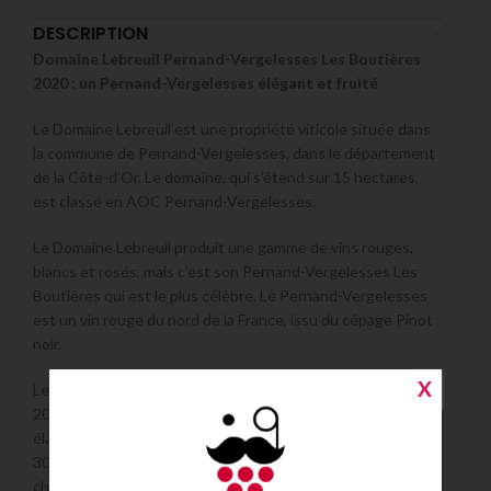
DESCRIPTION
Domaine Lebreuil Pernand-Vergelesses Les Boutières
2020 : un Pernand-Vergelesses élégant et fruité
Le Domaine Lebreuil est une propriété viticole située dans
la commune de Pernand-Vergelesses, dans le département
de la Côte-d’Or. Le domaine, qui s’étend sur 15 hectares,
est classé en AOC Pernand-Vergelesses.
Le Domaine Lebreuil produit une gamme de vins rouges,
blancs et rosés, mais c’est son Pernand-Vergelesses Les
Boutières qui est le plus célèbre. Le Pernand-Vergelesses
est un vin rouge du nord de la France, issu du cépage Pinot
noir.
X
Le Domaine Lebreuil Pernand-Vergelesses Les Boutières
2020 est un Pernand-Vergelesses élégant et fruité. Il a été
élaboré à partir de raisins récoltés sur des vignes âgées de
30 à 40 ans. Le vin a été élevé pendant 12 mois en fûts de
chêne français.