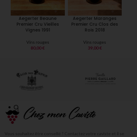
Aegerter Beaune
Aegerter Maranges
Aeg
Premier Cru Vieilles
Premier Cru Clos des
Geo
Vignes 1991
Rois 2018
Les
Vins rouges
Vins rouges
80,00
€
39,00
€
Vous souhaitez être conseillé ? Contactez votre caviste et il se