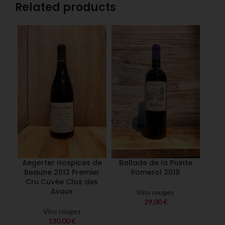
Related products
Aegerter Hospices de
Ballade de la Pointe
Cave
Beaune 2012 Premier
Pomerol 2019
Cru Cuvée Clos des
Avaux
Vins rouges
29,00
€
Vins rouges
130,00
€