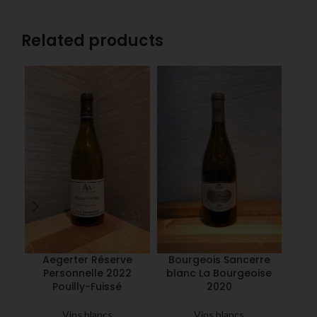
Related products
Aegerter Réserve
Bourgeois Sancerre
Châ
Personnelle 2022
blanc La Bourgeoise
Ch
Pouilly-Fuissé
2020
Vins blancs
Vins blancs