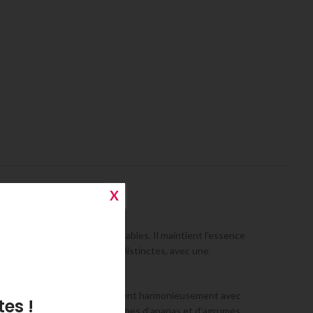
X
actives et gustatives remarquables. Il maintient l’essence
 précision et une fraîcheur distinctes, avec une
mboise et groseille, qui se mêlent harmonieusement avec
es !
es, le whisky dévoile des touches d’ananas et d’agrumes