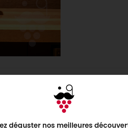
DESCRIPTION
on, vieilli dans des fûts de bourbon, ce qui lui confère des qualités olf
 un équilibre de douceur et de fraîcheur. Le nez de ce whisky révèle une
ent en une longue et élégante finale.
t complexe. Il présente des arômes d’abricot, noix de coco, avocat, fra
ez déguster nos meilleures découvert
naison crée un profil aromatique unique et séduisant. En plus de ces not