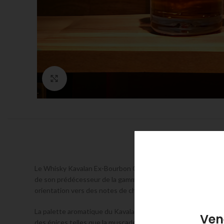
Click to enlarge
Le Whisky Kavalan Ex-Bourbon Oak est un single malt d’excepti
de son prédécesseur de la gamme Solist, le Bourbon Cask, avec
orientation vers des notes de chêne et de vanille, qui culmin
La palette aromatique du Kavalan Ex-Bourbon Oak est riche e
Ven
des épices telles que la muscade et la cannelle. Cette combi