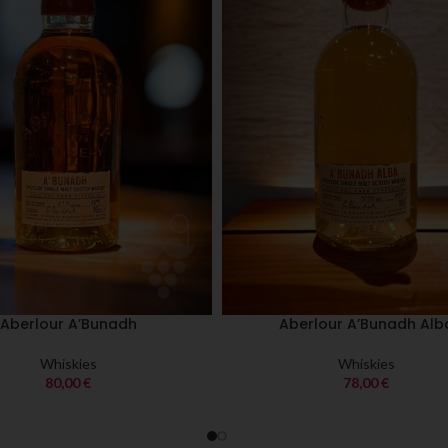
Aberlour A’Bunadh
Aberlour A’Bunadh Alb
Whiskies
Whiskies
80,00
€
78,00
€