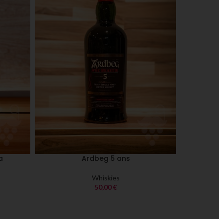
a
Ardbeg 5 ans
Whiskies
50,00
€