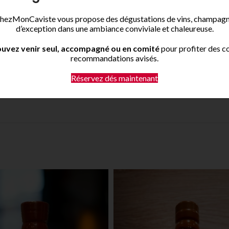
es de banane et de gousses de vanille sont également perceptibles, contr
hezMonCaviste vous propose des dégustations de vins, champagne
d’exception dans une ambiance conviviale et chaleureuse.
ois proposé dans un flacon de 20 cl au design original, inspiré de la fo
chêne toasté et de vanille, offrant un équilibre parfait d’arômes. Cette 
uvez venir seul, accompagné ou en comité
pour profiter des co
recommandations avisés.
 remporté la médaille d’or en 2014 et 2015 à l’International Wine And S
Réservez dés maintenant
gnent la maîtrise et l’expertise de la distillerie Kavalan dans la produc